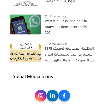
لتوظيف 210 منصب
A few years ago
WattsUp Links Plus de 230
nouveaux liens interactifs
2024
A few years ago
الوظيفة العمومية: توظيف 3875
منصبا في عدة تخصصات ابتداء
من النيفو بكالوريا والبكالوريا فما
فوق.
Social Media icons